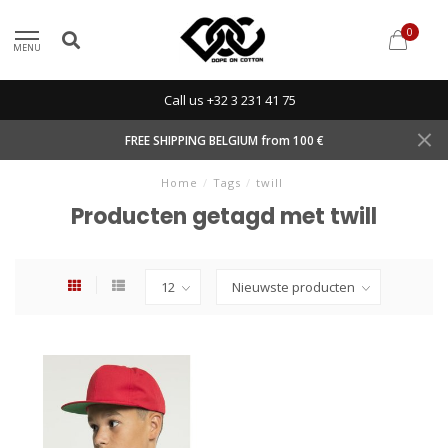
0
MENU
Call us +32 3 231 41 75
FREE SHIPPING BELGIUM from 100 €
Home
/
Tags
/
twill
Producten getagd met twill