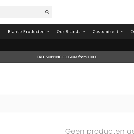
n
Blanco Producten
Our Brands
Customize it
C
FREE SHIPPING BELGIUM from 100 €
Geen producten g