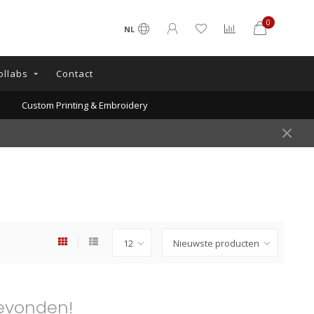
0
NL
ollabs
Contact
Custom Printing & Embroidery
evonden!