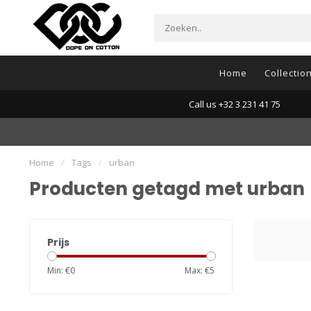
Home
Collectio
Call us +32 3 231 41 75
Home
/
Tags
/
urban
Producten getagd met urban
Prijs
Min: €
0
Max: €
5