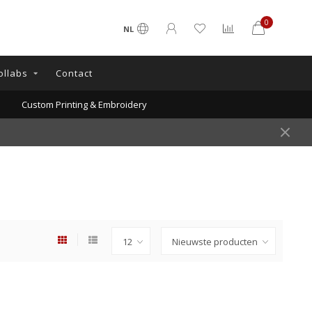
0
NL
ollabs
Contact
Custom Printing & Embroidery