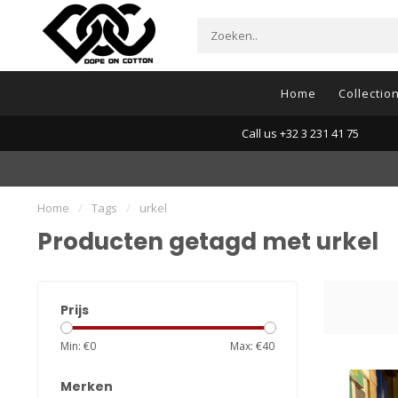
Home
Collectio
Call us +32 3 231 41 75
Home
/
Tags
/
urkel
Producten getagd met urkel
Prijs
Min: €
0
Max: €
40
Merken