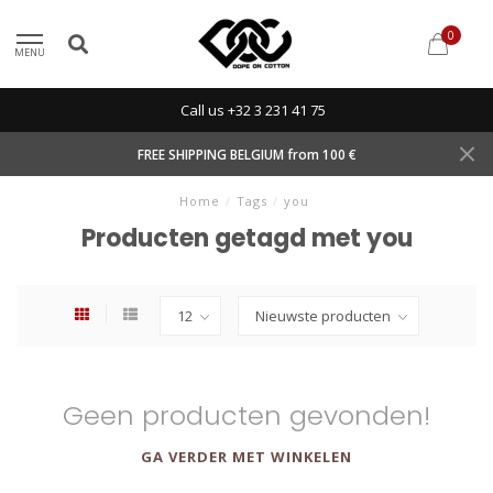
0
MENU
Call us +32 3 231 41 75
FREE SHIPPING BELGIUM from 100 €
Home
/
Tags
/
you
Producten getagd met you
Geen producten gevonden!
GA VERDER MET WINKELEN