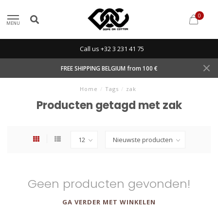
0
MENU
Call us +32 3 231 41 75
FREE SHIPPING BELGIUM from 100 €
Home
/
Tags
/
zak
Producten getagd met zak
Geen producten gevonden!
GA VERDER MET WINKELEN