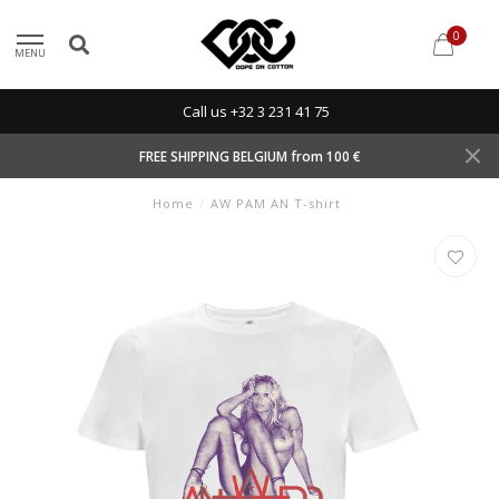
0
MENU
Call us +32 3 231 41 75
FREE SHIPPING BELGIUM from 100 €
Home
/
AW PAM AN T-shirt