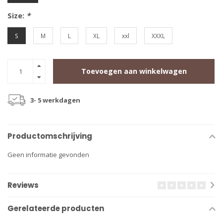
Size:
*
S
M
L
XL
xxl
XXXL
Toevoegen aan winkelwagen
3- 5 werkdagen
Productomschrijving
Geen informatie gevonden
Reviews
Gerelateerde producten