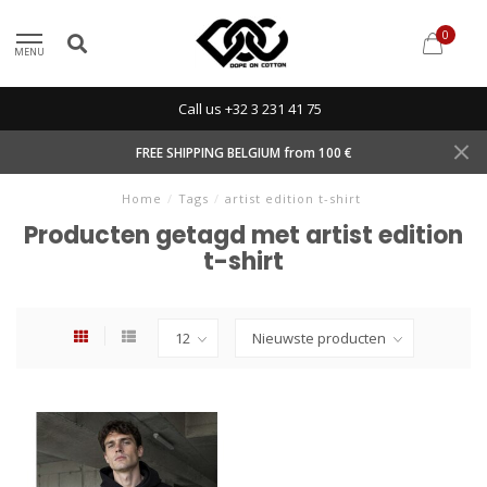
0
MENU
Call us +32 3 231 41 75
FREE SHIPPING BELGIUM from 100 €
Home
/
Tags
/
artist edition t-shirt
Producten getagd met artist edition
t-shirt