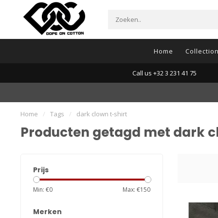
Home
Collectio
Call us +32 3 231 41 75
Home
/
Tags
/
dark clown t-shirt
Producten getagd met dark cl
Prijs
Min: €
0
Max: €
150
Merken