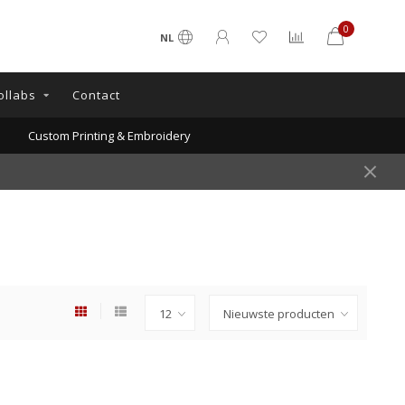
0
NL
ollabs
Contact
Custom Printing & Embroidery