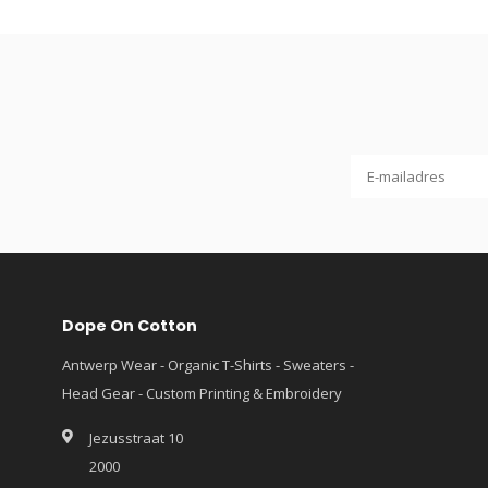
Dope On Cotton
Antwerp Wear - Organic T-Shirts - Sweaters -
Head Gear - Custom Printing & Embroidery
Jezusstraat 10
2000