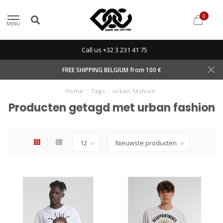
0
MENU
Call us +32 3 231 41 75
FREE SHIPPING BELGIUM from 100 €
Home
/
Tags
/
urban fashion
Producten getagd met urban fashion