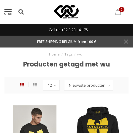
0
MENU
Call us +32 3 231 41 75
FREE SHIPPING BELGIUM from 100 €
Home
/
Tags
/
wu
Producten getagd met wu